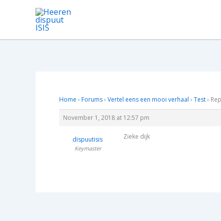
Skip
to
content
Home
›
Forums
›
Vertel eens een mooi verhaal
›
Test
›
Rep
November 1, 2018 at 12:57 pm
Zieke dijk
dispuutisis
Keymaster